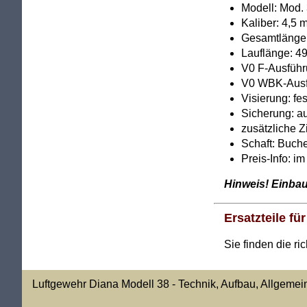
Modell: Mod.
Kaliber: 4,5 
Gesamtlänge
Lauflänge: 4
V0 F-Ausführ
V0 WBK-Ausfü
Visierung: fe
Sicherung: a
zusätzliche Z
Schaft: Buch
Preis-Info: i
Hinweis! Einbau
Ersatzteile f
Sie finden die r
Luftgewehr Diana Modell 38 - Technik, Aufbau, Allgeme