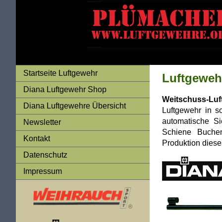
Startseite Luftgewehr
Luftgewehr
Diana Luftgewehr Shop
Weitschuss-Lu
Diana Luftgewehre Übersicht
Luftgewehr in s
automatische Sic
Newsletter
Schiene Buchen
Kontakt
Produktion dieses
Datenschutz
Impressum