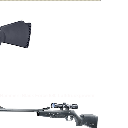
Hämmerli Black Force 880 Luftdruckgewehr