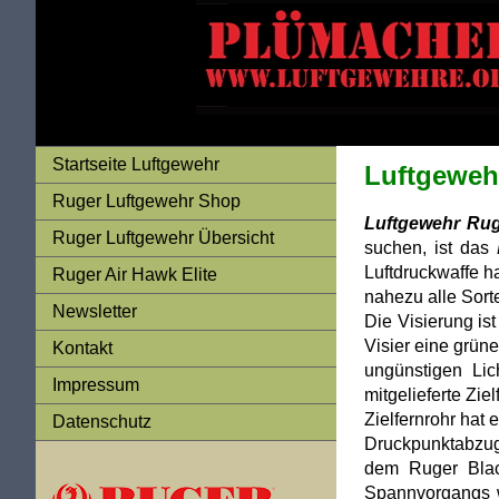
Startseite Luftgewehr
Luftgewehr
Ruger Luftgewehr Shop
Luftgewehr Ru
Ruger Luftgewehr Übersicht
suchen, ist das
Luftdruckwaffe h
Ruger Air Hawk Elite
nahezu alle Sor
Newsletter
Die Visierung ist
Visier eine grün
Kontakt
ungünstigen Lic
Impressum
mitgelieferte Zie
Zielfernrohr hat
Datenschutz
Druckpunktabzug i
dem Ruger Blac
Spannvorgangs w