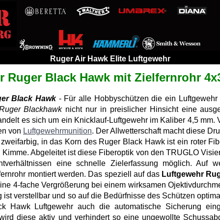
Ruger Air Hawk Elite Luftgewehr
 Ruger Black Hawk mit Zielfernrohr 4x
ger Black Hawk
- Für alle Hobbyschützen die ein Luftgewehr
Ruger Blackhawk
nicht nur in preislicher Hinsicht eine ausg
andelt es sich um ein Knicklauf-Luftgewehr im Kaliber 4,5 mm
ten von
Luftgewehrmunition
. Der Allwetterschaft macht diese Dru
 zweifarbig, in das Korn des Ruger Black Hawk ist ein roter Fibe
e Kimme. Abgeleitet ist diese Fiberoptik von den TRUGLO Visie
htverhältnissen eine schnelle Zielerfassung möglich. Auf w
lfernrohr montiert werden. Das speziell auf das
Luftgewehr Ru
 eine 4-fache Vergrößerung bei einem wirksamen Ojektivdurchm
st verstellbar und so auf die Bedürfnisse des Schützen optimal e
k Hawk Luftgewehr auch die automatische Sicherung eing
ird diese aktiv und verhindert so eine ungewollte Schussab