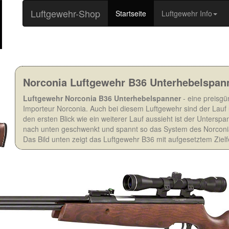
Luftgewehr-Shop
(current)
Startseite
Luftgewehr Info
Norconia Luftgewehr B36 Unterhebelspan
Luftgewehr Norconia B36
Unterhebelspanner
- eine preisgü
Importeur Norconia. Auch bei diesem Luftgewehr sind der Lauf 
den ersten Blick wie ein weiterer Lauf aussieht ist der Unterspan
nach unten geschwenkt und spannt so das System des Norconia
Das Bild unten zeigt das Luftgewehr B36 mit aufgesetztem Zielf