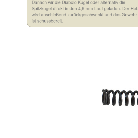
Danach wir die Diabolo Kugel oder alternativ die
Spitzkugel direkt in den 4,5 mm Lauf geladen. Der Heb
wird anschießend zurückgeschwenkt und das Gewehr
ist schussbereit.