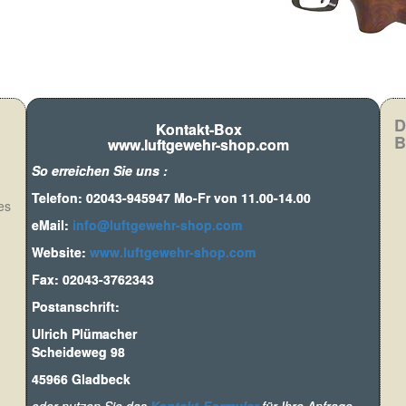
D
Kontakt-Box
B
www.luftgewehr-shop.com
So erreichen Sie uns :
Telefon: 02043-945947 Mo-Fr von 11.00-14.00
es
eMail:
info@luftgewehr-shop.com
Website:
www.luftgewehr-shop.com
Fax: 02043-3762343
Postanschrift:
Ulrich Plümacher
Scheideweg 98
45966 Gladbeck